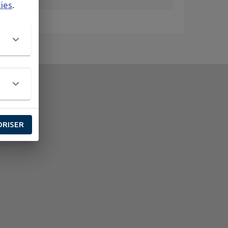
kies
.
ORISER