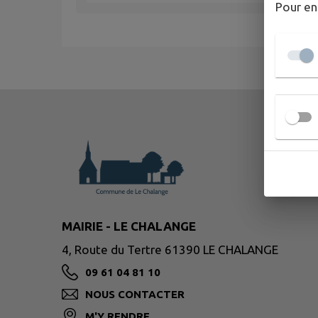
Pour en
MAIRIE - LE CHALANGE
4, Route du Tertre 61390 LE CHALANGE
09 61 04 81 10
NOUS CONTACTER
M'Y RENDRE