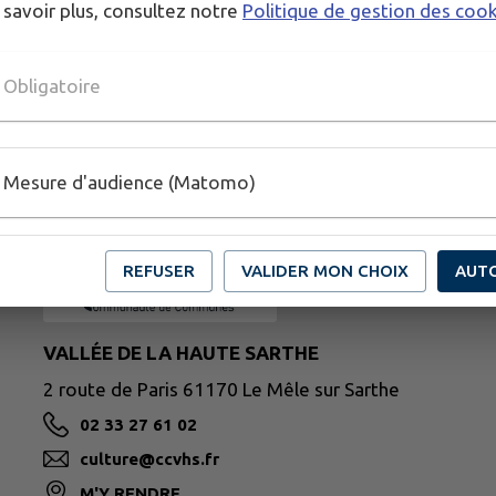
 savoir plus, consultez notre
Politique de gestion des coo
Obligatoire
Mesure d'audience (Matomo)
REFUSER
VALIDER MON CHOIX
AUT
VALLÉE DE LA HAUTE SARTHE
2 route de Paris 61170 Le Mêle sur Sarthe
02 33 27 61 02
culture@ccvhs.fr
M'Y RENDRE