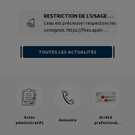
RESTRICTION DE L'USAGE DE
L'EAU - SITUATION DE CRISE
L'eau est précieuse ! respectons les
consignes. https://files.appli-
intramuros.com/website/uploads/
5620/2026/20260722_ap_crise_sec
heresse.pdf
TOUTES LES ACTUALITÉS
Actes
Arrêté
Annuaire
administratifs
prefectoral
élections
municipales 2026