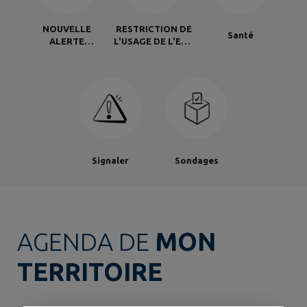
NOUVELLE
RESTRICTION DE
Santé
ALERTE
L'USAGE DE L'EAU
CANICULE ROUGE
- SITUATION DE
- Les arrêtés de
CRISE
la prefecture de
l'Orne
Signaler
Sondages
AGENDA DE
MON
TERRITOIRE