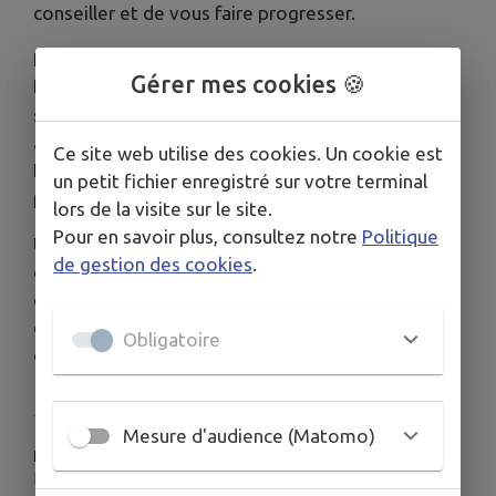
conseiller et de vous faire progresser.
Le Circuit International d'Aunay les bois (Orne ) est
Gérer mes cookies 🍪
le lieu idéal pour découvrir le karting en toute
sécurité, partager un moment ludique et
améliorer vos chronos (informatique).
Ce site web utilise des cookies. Un cookie est
L'encadrement est assuré par une équipe de
un petit fichier enregistré sur votre terminal
professionnels.
lors de la visite sur le site.
Pour en savoir plus, consultez notre
Politique
Un briefing de sécurité est donné avant chaque
de gestion des cookies
.
départ. Equipement fourni : casque, gants et
combinaison (en fonction de la météo). Possibilité
de rouler avec son propre casque s'il s'agit d'un
Obligatoire
casque intégral
Mesure d'audience (Matomo)
PLUS D'INFORMATIONS
https://www.ouest-karting.fr/karting_orne_accueil