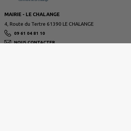
MAIRIE - LE CHALANGE
4, Route du Tertre 61390 LE CHALANGE
09 61 04 81 10
NOUS CONTACTER
M'Y RENDRE
www.lechalange.fr
VALLÉE DE LA HAUTE SARTHE