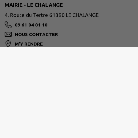
MAIRIE - LE CHALANGE
4, Route du Tertre 61390 LE CHALANGE
09 61 04 81 10
NOUS CONTACTER
M'Y RENDRE
www.lechalange.fr
VALLÉE DE LA HAUTE SARTHE
2 route de Paris 61170 Le Mêle sur Sarthe