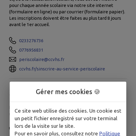
pour chaque année scolaire via notre site internet
(formulaire en ligne) ou par courrier (formulaire papier).
Les inscriptions doivent être faites au plus tard 8 jours
avant le 1er accueil.
0233276736
0776956831
periscolaire@ccvhs.fr
ccvhs.fr/sinscrire-au-service-periscolaire
SERVICE SCOLAIRE
Gérer mes cookies 🍪
Le service scolaire se tient à votre disposition pour tout
Ce site web utilise des cookies. Un cookie est
renseignement.
un petit fichier enregistré sur votre terminal
lors de la visite sur le site.
0233276685
Pour en savoir plus, consultez notre
Politique