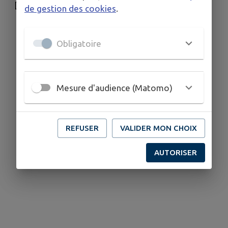
scolaire@ccvhs.fr
de gestion des cookies
.
Obligatoire
Mesure d'audience (Matomo)
REFUSER
VALIDER MON CHOIX
AUTORISER