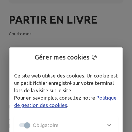
PARTIR EN LIVRE
Courtomer
INFORMATIONS PRATIQUES
Gérer mes cookies 🍪
LIEU
3 Rue Vimal du Bouchet, 61390 Courtomer
Ce site web utilise des cookies. Un cookie est
DATES
un petit fichier enregistré sur votre terminal
Du mer. 18 juin au dim. 20 juil.
lors de la visite sur le site.
Pour en savoir plus, consultez notre
Politique
de gestion des cookies
.
Partir en Livre du 18 juin au 20 juillet
du 2 au 29 juin Concours de photo un cheval un
Obligatoire
livre