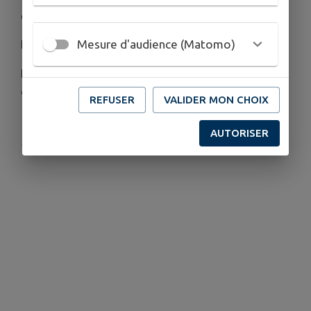
du 1er au 20 juillet Exposition itinérante
Mesure d'audience (Matomo)
le 8 juillet remise du prix Concours un jour un livre
le 9 juillet rencontre avec Léopoldine Desprez aux
écuries de la Chevellerie à Ste Scolasse sur Sarthe
REFUSER
VALIDER MON CHOIX
AUTORISER
Publié par API STE SCOLASSE