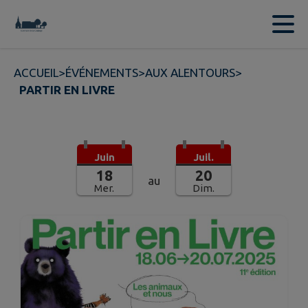
Contenu
Menu
Recherche
Pied de page
ACCUEIL
>
ÉVÉNEMENTS
>
AUX ALENTOURS
>
PARTIR EN LIVRE
Juin
Juil.
18
20
au
Mer.
Dim.