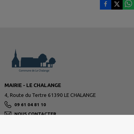
MAIRIE - LE CHALANGE
4, Route du Tertre 61390 LE CHALANGE
09 61 04 81 10
NOUS CONTACTER
M'Y RENDRE
www.lechalange.fr